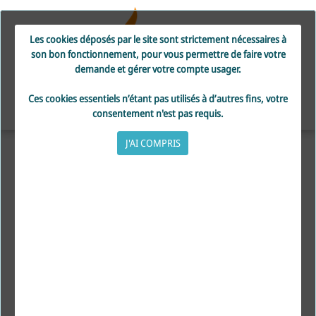
Les cookies déposés par le site sont strictement nécessaires à
son bon fonctionnement, pour vous permettre de faire votre
demande et gérer votre compte usager.
Ces cookies essentiels n’étant pas utilisés à d’autres fins, votre
consentement n'est pas requis.
Cookies
J'AI COMPRIS
Nous utilisons des cookies dans le but de faciliter la navigation et
d’assurer un meilleur service.
Nous n’utilisons pas de cookies à des fins publicitaires et nous ne
dissimulons aucun cookie de services tiers. Il n’y a pas de
connexion vers les réseaux sociaux.
Qu’est-ce qu’un cookie ?
A l'occasion de votre navigation sur ce site, des cookies sont
installés sur votre navigateur Internet.
Un cookie est un petit fichier déposé sur votre disque dur qui
enregistre la configuration de votre navigateur Internet.